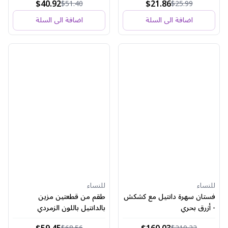
$40.92
$21.86
$51.40
$25.99
اضافة الى السلة
اضافة الى السلة
للنساء
للنساء
فستان سهرة دانتيل مع كشكش
طقم من قطعتين مزين
- أزرق بحري
بالدانتيل باللون الزمردي