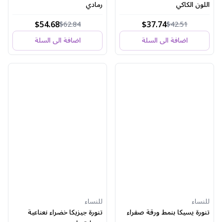
اللون الكاكي
رمادي
$54.68
$37.74
$62.84
$42.51
اضافة الى السلة
اضافة الى السلة
للنساء
للنساء
تنورة يسيكا بنمط ورقة صفراء
تنورة جيزيكا خضراء نعناعية