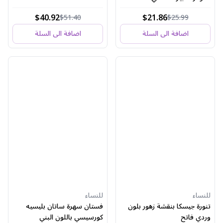
$40.92
$21.86
$51.40
$25.99
اضافة الى السلة
اضافة الى السلة
للنساء
للنساء
تنورة جيسكا بنقشة زهور بلون
فستان سهرة ساتان بليسيه
وردي فاتح
كورسيسي باللون البني