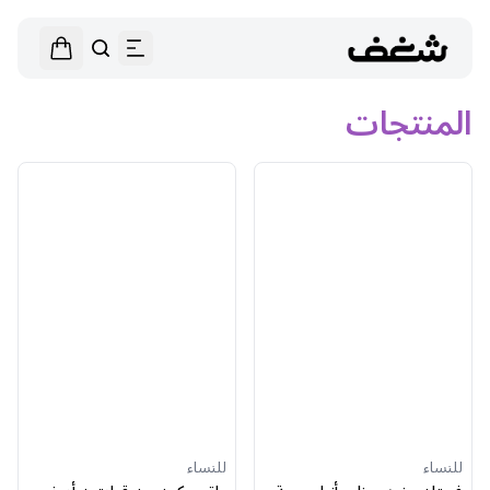
المنتجات
للنساء
للنساء