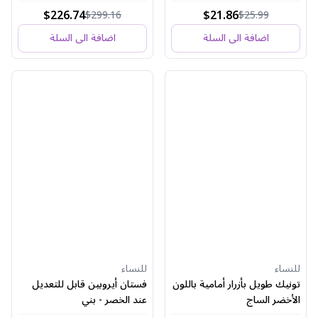
$226.74
$21.86
$299.16
$25.99
اضافة الى السلة
اضافة الى السلة
للنساء
للنساء
تونيك طويل بأزرار أمامية باللون
فستان أيروبين قابل للتعديل
الأخضر الساج
عند الخصر - بني