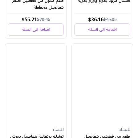
فستان مزود بحزام وأزرار بحرية
طقم مكون من قطعتين أصفر
بتفاصيل مخططة
$55.21
$36.16
$70.46
$45.05
اضافة الى السلة
اضافة الى السلة
للنساء
للنساء
طقم من قطعتين بتفاصيل
تونيك برتقالية بتفاصيل بروش