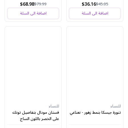
$68.98
$36.16
$79.99
$45.05
اضافة الى السلة
اضافة الى السلة
للنساء
للنساء
تنورة جيسكا بنمط زهور - نعناعي
فستان مودال بتفاصيل تونك
على الخصر باللون الساج