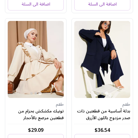
اضافة الى السلة
اضافة الى السلة
طقم
طقم
بدلة أساسية من قطعتين ذات
تونيك مكشكش بحزام من
صدر مزدوج باللون الأزرق
قطعتين مرصع بالأحجار
الداكن
$29.09
$36.54