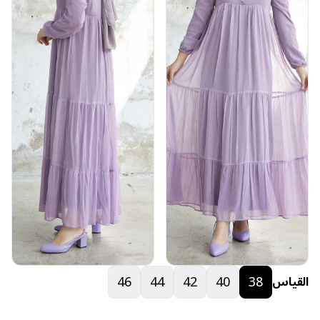
46
44
42
40
38
القياس